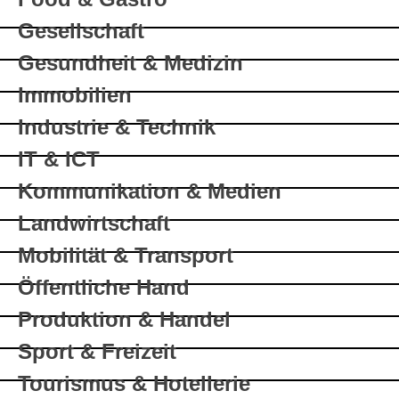
Gesellschaft
Gesundheit & Medizin
Immobilien
Industrie & Technik
IT & ICT
Kommunikation & Medien
Landwirtschaft
Mobilität & Transport
Öffentliche Hand
Produktion & Handel
Sport & Freizeit
Tourismus & Hotellerie