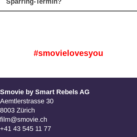
Sparring-Termin?
#smovielovesyou
Smovie by Smart Rebels AG
Aemtlerstrasse 30
8003 Zürich
film@smovie.ch
+41 43 545 11 77