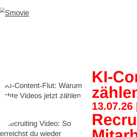
KI-Co
zähle
13.07.26 
Recru
Mitar