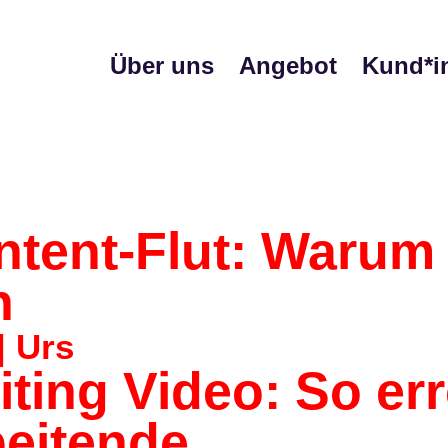
Über uns
Angebot
Kund*i
ntent-Flut: Warum 
n
| Urs
iting Video: So er
beitende