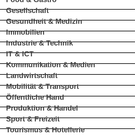
Gesellschaft
Gesundheit & Medizin
Immobilien
Industrie & Technik
IT & ICT
Kommunikation & Medien
Landwirtschaft
Mobilität & Transport
Öffentliche Hand
Produktion & Handel
Sport & Freizeit
Tourismus & Hotellerie